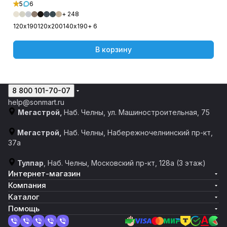
5
6
+ 248
120х190
120х200
140х190
+ 6
В корзину
8 800 101-70-07
help@sonmart.ru
Мегастрой,
Наб. Челны, ул. Машиностроительная, 75
Мегастрой,
Наб. Челны, Набережночелнинский пр-кт,
37а
Тулпар
, Наб. Челны, ​​Московский пр-кт, 128а​ (3 этаж)
Интернет-магазин
Компания
Каталог
Помощь