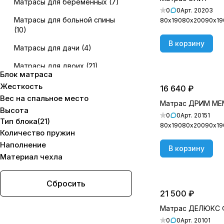
Матрасы для беременных
(
7
)
200х190 см
(
18
)
0
0
Арт.
20203
Матрасы для больной спины
80х190
80х200
90х19
200х200 см
(
21
)
(
10
)
В корзину
Матрасы для дачи
(
4
)
Матрасы для двоих
(
21
)
Блок матраса
Матрасы для любителей
Жесткость
16 640 ₽
активного образа жизни
(
20
)
Вес на cпальное место
Матрас ДРИМ М
Высота
Матрасы для людей с
0
0
Арт.
20151
Тип блока
(
21
)
пассивным образом жизни
(
8
)
80х190
80х200
90х19
Количество пружин
Матрасы для подростков
(
7
)
Наполнение
В корзину
Материал чехла
Матрасы для пожилых людей
(
12
)
Сбросить
Матрасы для полных людей
(
9
)
21 500 ₽
Матрасы из натуральных
Матрас ДЕЛЮКС 
материалов
(
11
)
0
0
Арт.
20101