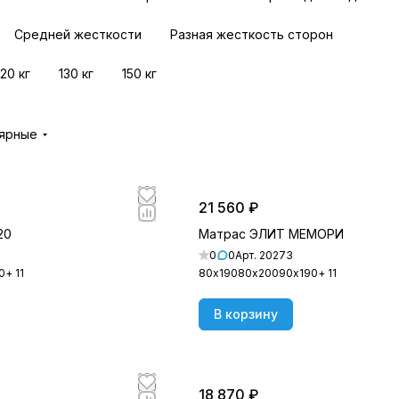
Средней жесткости
Разная жесткость сторон
120 кг
130 кг
150 кг
лярные
21 560 ₽
20
Матрас ЭЛИТ МЕМОРИ
0
0
Арт.
20273
0
+ 11
80х190
80х200
90х190
+ 11
В корзину
18 870 ₽