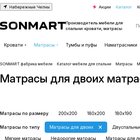
Набережные Челны
Акции
Каталог
К
Производитель мебели для
спальни: кровати, матрасы
Кровати
Матрасы
Тумбы и пуфы
Наматрасники
SONMART фабрика мебели
Каталог мебели для спальни
Матрасы
М
Матрасы для двоих матр
500 пружин на спальное
1000 пружин на сп
место
место
8 товаров
15 товаров
Матрасы по размеру
200х200
180х200
180х190
Матрасы по типу
Матрасы для двоих
Двуспальны
Мягкие матрасы
Недорогие матрасы
Матрасы для л