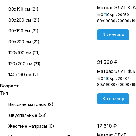
Матрас ЭЛИТ К
80х190 см
(
21
)
0
0
Арт.
20259
80х200 см
(
21
)
80х190
80х200
90х19
90х190 см
(
21
)
В корзину
90х200 см
(
21
)
120х190 см
(
21
)
21 560 ₽
120х200 см
(
21
)
Матрас ЭЛИТ ФЛ
140х190 см
(
21
)
0
0
Арт.
20287
80х190
80х200
90х19
Возраст
140х200 см
(
21
)
Тип
160х190 см
(
21
)
В корзину
Высокие матрасы
(
2
)
160х200 см
(
21
)
Двуспальные
(
23
)
180х190 см
(
20
)
17 610 ₽
Жесткие матрасы
(
6
)
180х200 см
(
21
)
Матрас ЭЛИТ