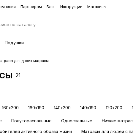
омпания
Партнерам
Блог
Инструкции
Магазины
Подушки
атрасы для двоих матрасы
асы
альное
21
160х200
160х190
140х200
140х190
120х200
е
Полутораспальные
Односпальные
Низкие матра
юбителей активного образа жизни
Матрасы для людей с п