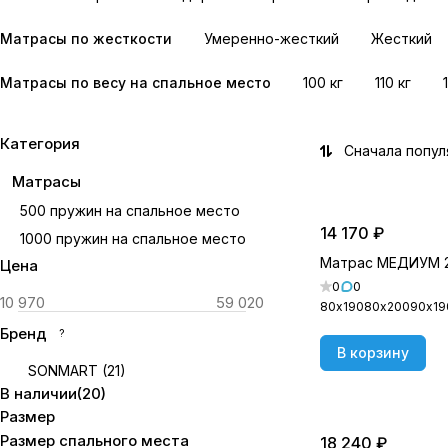
Матрасы по жесткости
Умеренно-жесткий
Жесткий
Матрасы по весу на спальное место
100 кг
110 кг
Категория
Сначала попу
Матрасы
500 пружин на спальное место
14 170 ₽
1000 пружин на спальное место
Матрас МЕДИУМ 
Цена
0
0
80х190
80х200
90х19
Бренд
?
В корзину
SONMART
(
21
)
В наличии
(
20
)
Размер
Размер спального места
18 240 ₽