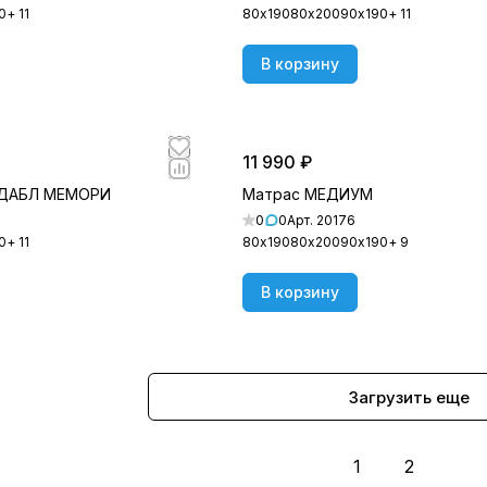
0
+ 11
80х190
80х200
90х190
+ 11
В корзину
11 990 ₽
 ДАБЛ МЕМОРИ
Матрас МЕДИУМ
0
0
Арт.
20176
0
+ 11
80х190
80х200
90х190
+ 9
В корзину
Загрузить еще
1
2