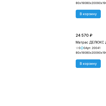
80х190
80х200
90х19
Матрасы с эффектом памяти
(
5
)
Мягкие матрасы
(
10
)
В корзину
Недорогие матрасы
(
4
)
Низкие матрасы
(
3
)
24 570 ₽
Односпальные
(
23
)
Матрас ДЕЛЮКС
Полутораспальные
(
23
)
0
0
Арт.
20041
80х190
80х200
90х19
В корзину