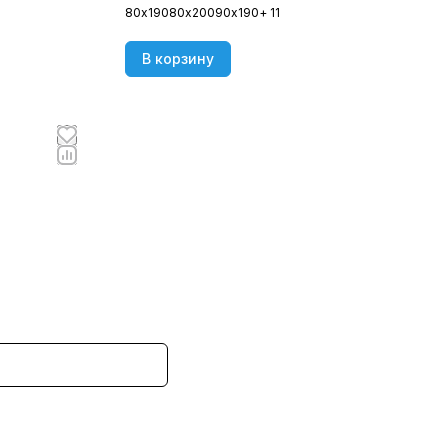
80х190
80х200
90х190
+ 11
В корзину