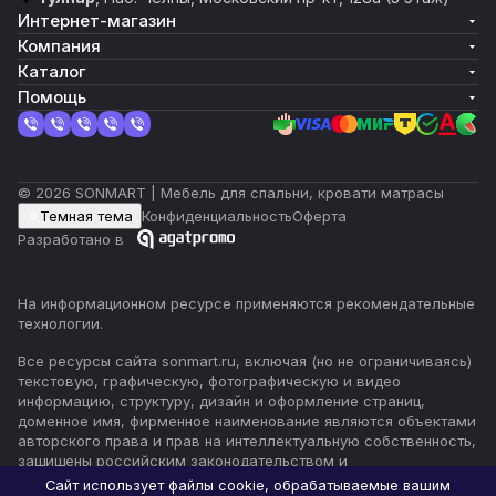
Интернет-магазин
Компания
Каталог
Помощь
© 2026 SONMART | Мебель для спальни, кровати матрасы
Темная тема
Конфиденциальность
Оферта
Разработано в
На информационном ресурсе применяются
рекомендательные
технологии
.
Все ресурсы сайта sonmart.ru, включая (но не ограничиваясь)
текстовую, графическую, фотографическую и видео
информацию, структуру, дизайн и оформление страниц,
доменное имя, фирменное наименование являются объектами
авторского права и прав на интеллектуальную собственность,
защищены российским законодательством и
международными соглашениями об охране авторских прав.
Сайт использует файлы cookie, обрабатываемые вашим