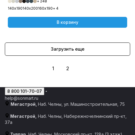
+ 248
140х190
140х200
160х190
+ 4
В корзину
Загрузить еще
1
2
8 800 101-70-07
help@sonmart.ru
Мегастрой,
Наб. Челны, ул. Машиностроительная, 75
Мегастрой,
Наб. Челны, Набережночелнинский пр-кт,
37а
Тулпар
, Наб. Челны, ​​Московский пр-кт, 128а​ (3 этаж)